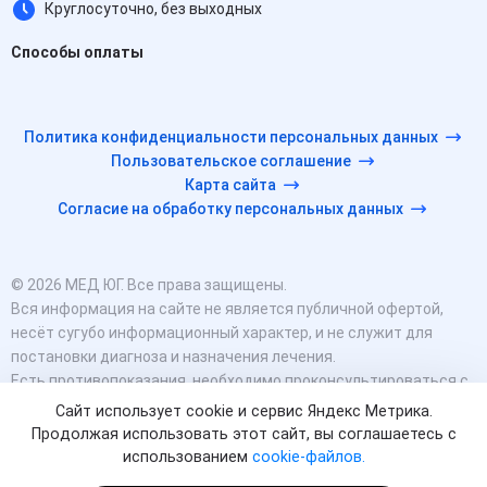
Круглосуточно, без выходных
Способы оплаты
Политика конфиденциальности персональных данных
Пользовательское соглашение
Карта сайта
Согласие на обработку персональных данных
© 2026 МЕД ЮГ. Все права защищены.
Вся информация на сайте не является публичной офертой,
несёт сугубо информационный характер, и не служит для
постановки диагноза и назначения лечения.
Есть противопоказания, необходимо проконсультироваться с
врачом. Консультационные услуги, оказываемые по телефону,
Сайт использует cookie и сервис Яндекс Метрика.
мессенджерам и в соцсетях носят исключительно
Продолжая использовать этот сайт, вы соглашаетесь с
информационный характер и не являются медицинскими
использованием
cookie-файлов.
услугами.