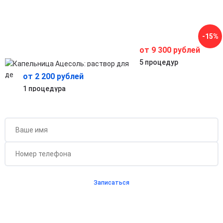
Помогает организму быстрее восстанавливаться после
инфекций, интоксикаций и перегрузок.
Профилактика осложнений при обезвоживании
Предотвращает опасные последствия недостатка
-15%
жидкости и солей в организме.
от 9 300 рублей
5 процедур
от 2 200 рублей
1 процедура
Бесплатная консультация для новых клиентов
при проведении процедуры
Записаться
Согласен с
политикой о конфиденциальности
и на
обработку персональных данных
Длительность процедуры — 60 минут