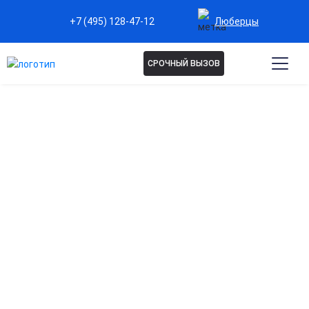
Люберцы
+7 (495) 128-47-12
СРОЧНЫЙ ВЫЗОВ
Капельница Ацесоль в
Люберцах
Восстановление водно-солевого баланса
Помогает быстро нормализовать уровень электролитов и
предотвратить обезвоживание.
Поддержка работы сердца и сосудов
Способствует улучшению работы сердечно-сосудистой
системы при нарушениях баланса солей.
Снижение симптомов интоксикации
Эффективно выводит токсины и продукты распада,
уменьшая слабость и головокружение.
Ускорение восстановления после болезней