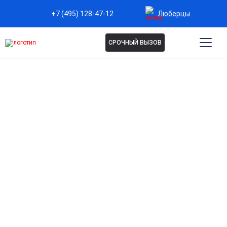
Люберцы
+7 (495) 128-47-12
СРОЧНЫЙ ВЫЗОВ
Капельница Эуфиллин в
Люберцах
Снятие спазмов бронхов и дыхательных путей
Облегчает дыхание при бронхиальной обструкции и
астматических состояниях.
Улучшение кровообращения
Расширяет сосуды, повышает насыщение тканей
кислородом и улучшает общее самочувствие.
Быстрое снятие одышки и дискомфорта
Эффективно устраняет приступы удушья и облегчает
дыхание уже во время процедуры.
Поддержка сердечно-сосудистой системы
Снижает нагрузку на сердце при проблемах с дыханием,