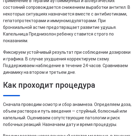
Применение в терапии аутоиммунных и аллергических
состояний сопровождается снижением выработки антител. В
некоторых ситуациях назначается вместе с антибиотиками,
гепатопротекторами и иммуномодуляторами. При
бронхиальной астме предотвращает развитие удушья.
Капельница Преднизолон ребенку ставится строго по
показаниям.
Фиксируем устойчивый результат при соблюдении дозировки
и графика. В случае ухудшения корректируем схему.
Поддерживаем наблюдение в течение 24 часов. Сравниваем
динамику на втором и третьем дне.
Как проходит процедура
Сначала проводим осмотр и сбор анамнеза. Определяем доза,
объем раствора и путь введения — струйный, болюсный или
капельный. Оцениваем сопутствующие патологии и риск
побочных реакций. Назначаем дату и время процедуры.
Вводим раствор через венозный катетер медленно, в течение