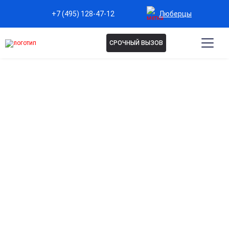
Люберцы
+7 (495) 128-47-12
СРОЧНЫЙ ВЫЗОВ
Капельница Преднизолон в
Люберцах
Сильное противовоспалительное действие
Эффективно уменьшает воспаление при острых и
хронических состояниях.
Поддержка иммунной системы
Помогает контролировать аллергические реакции и
аутоиммунные процессы.
Снижение отеков и болевого синдрома
Облегчает симптомы при травмах, воспалениях суставов и
мягких тканей.
Быстрое действие при обострениях заболеваний
Назначается для быстрой стабилизации состояния при