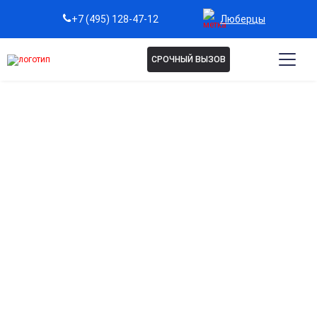
Люберцы
+7 (495) 128-47-12
СРОЧНЫЙ ВЫЗОВ
Капельница
Метилпреднизолон в
Люберцах
Мощное противовоспалительное действие
Помогает быстро снять воспаление и облегчить боль при
острых и хронических состояниях.
Снижение аллергических реакций и отеков
Эффективно уменьшает отечность и проявления аллергии,
улучшая самочувствие пациента.
Быстрый и безопасный эффект под контролем
специалистов