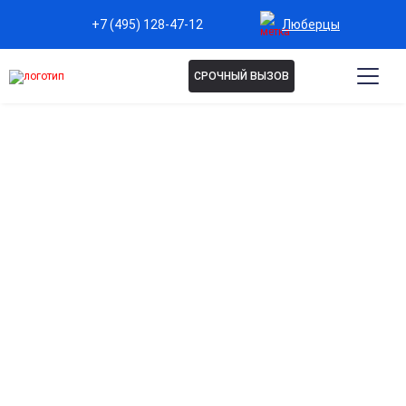
Люберцы
+7 (495) 128-47-12
СРОЧНЫЙ ВЫЗОВ
РЕАБИЛИТАЦИЯ 12 ШАГОВ
В ЛЮБЕРЦАХ
Программа восстановления при алкоголизме и
наркомании с глубокой психологической
проработкой причин формирования зависимости.
Индивидуальная и групповая психотерапия,
поддержка сообщества. Помогает сформировать
устойчивую трезвость, снизить риск срывов и
вернуться к полноценной жизни.