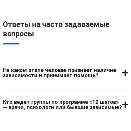
Ответы на часто задаваемые
вопросы
На каком этапе человек признает наличие
зависимости и принимает помощь?
Признание зависимости происходит на первом шаге
программы. Человек осознает бессилие перед
Кто ведет группы по программе «12 шагов»
веществом и утрату контроля над поведением. Этот
— врачи, психологи или бывшие зависимые?
момент открывает путь к выздоровлению, так как
снимает отрицание болезни. После признания приходит
Группы ведут консультанты по зависимостям,
готовность принимать помощь специалистов и группы,
психологи и участники, прошедшие программу. Такая