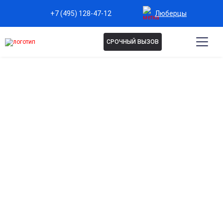
Люберцы
+7 (495) 128-47-12
СРОЧНЫЙ ВЫЗОВ
ЛЕЧЕНИЕ НАРКОМАНИИ НА
ДОМУ В ЛЮБЕРЦАХ
Лечение наркомании на дому подходит в ряде
случаев и требует профессионального подхода.
Клиника «Мед-Юг» организует выезд опытных
наркологов для диагностики и подбора
эффективного плана терапии по современным
методикам. Запись и консультация — по телефону на
сайте.