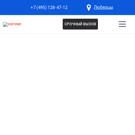
Люберцы
+7 (495) 128-47-12
СРОЧНЫЙ ВЫЗОВ
Капельница при диабете в
Люберцах
Контроль уровня сахара в крови
Помогает нормализовать гликемию и поддерживать
стабильный уровень глюкозы у пациентов с диабетом.
Поддержка работы сосудов и сердца
Улучшает микроциркуляцию и укрепляет сосудистую
систему, снижая риски осложнений.
Снижение последствий диабетических осложнений
Помогает предотвращать поражение почек, глаз и
нервной системы при длительном диабете.
Быстрое восстановление и улучшение
самочувствия