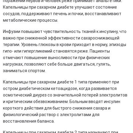
поражении нервов и человек реже принимает анальгетики.
Капельницы при сахарном диабете улучшают состояние
сосудов, поддерживают печень и почки, восстанавливают
метаболические процессы.
Инфузии повышают чувствительность тканей к инсулину, что
важно при сниженной эффективности сахароснижающей
терапии. Уровень глюкозы в крови приходит в норму, эпизоды
гипо- или гипергликемий становятся реже. Пациенты
отмечают повышение выносливости при физических
нагрузках, позволяют себе больше двигаться, гулять,
заниматься спортом.
Капельницы при сахарном диабете 1 типа применяют при
остром диабетическом кетоацидозе, когда развивается
осмотический диурез со значительной потерей электролитов
и критическим обезвоживанием. Больным вводят инсулин
короткого действия для быстрого снижения сахара и
физиологический раствор с электролитами для
восстановления баланса.
Капельницы при сахарном диабете 2 типа назначают при