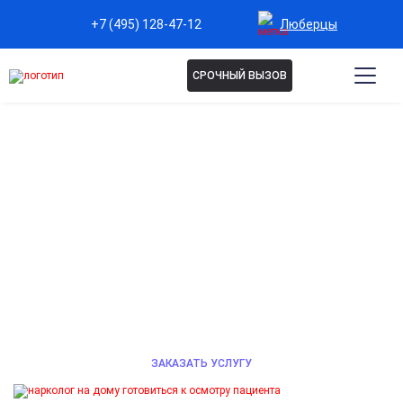
Люберцы
+7 (495) 128-47-12
СРОЧНЫЙ ВЫЗОВ
НАРКОЛОГ НА ДОМ В
ЛЮБЕРЦАХ
Анонимная помощь опытного нарколога на дому при
проблемах с алкоголем или наркотиками.
Детоксикация, стабилизация состояния, вывод из
запоя. Звоните 24/7.
ЗАКАЗАТЬ УСЛУГУ