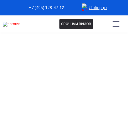
Люберцы
+7 (495) 128-47-12
СРОЧНЫЙ ВЫЗОВ
РЕАБИЛИТАЦИЯ
АЛКОГОЛИКОВ В
ЛЮБЕРЦАХ
Эффективный курс реабилитации
алкоголезависимых восстанавливает психику,
нормализует эмоциональный фон и снижает
вероятность срыва. Профессиональный подход и
круглосуточная поддержка для возвращения к
нормальной жизни и предотвращения рецидива.