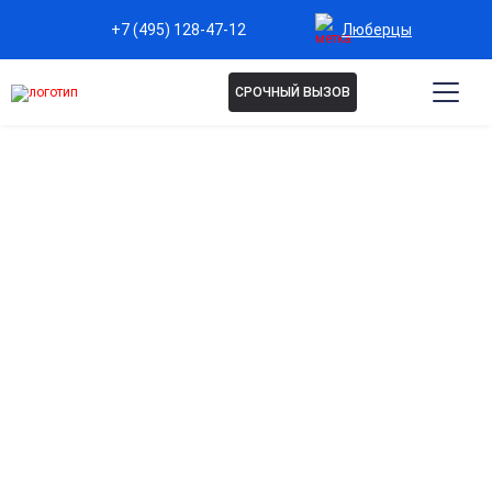
Люберцы
+7 (495) 128-47-12
СРОЧНЫЙ ВЫЗОВ
ЛЕЧЕНИЕ ЗАВИСИМОСТИ ОТ
АМФЕТАМИНА В
ЛЮБЕРЦАХ
Программа направлена на стабилизацию
психоэмоционального состояния и предотвращение
рецидивов. Включает детоксикацию,
медикаментозную поддержку и психотерапию.
Индивидуальный подход, анонимность и
комфортные условия помогают быстрее