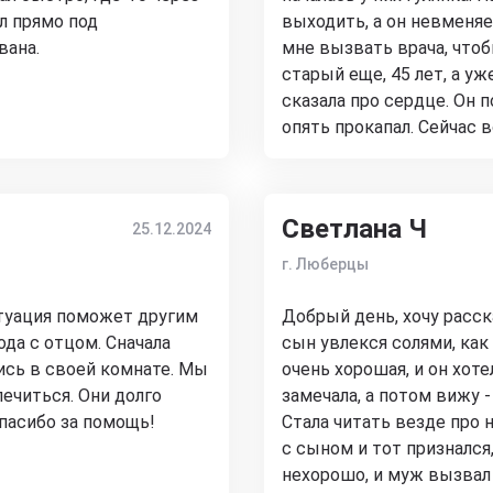
ал прямо под
выходить, а он невменя
вана.
мне вызвать врача, чтоб
старый еще, 45 лет, а уж
сказала про сердце. Он п
опять прокапал. Сейчас в
Светлана Ч
25.12.2024
г. Люберцы
итуация поможет другим
Добрый день, хочу расск
ода с отцом. Сначала
сын увлекся солями, как
шись в своей комнате. Мы
очень хорошая, и он хоте
лечиться. Они долго
замечала, а потом вижу 
Спасибо за помощь!
Стала читать везде про
с сыном и тот признался
нехорошо, и муж вызвал 