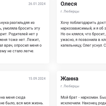
Олеся
26.01.2024
г. Люберцы
нука разгильдяя из
Хочу поблагодарить докт
ь, умоляла бросить эту
наркозависимый, и я об 
орит. Родителей нет у
Но он клялся, что бросит,
 меня тоже нет. Лежит,
ужасно, я позвонила в к
л врач, опросил меня о
капельницу, Олег уснул. 
ему не стало легче.
Жанна
15.09.2024
г. Люберцы
ена меня сюда
Мой брат - наркоман. Был
ане было, вся моя жизнь.
исключили. Наконец роди