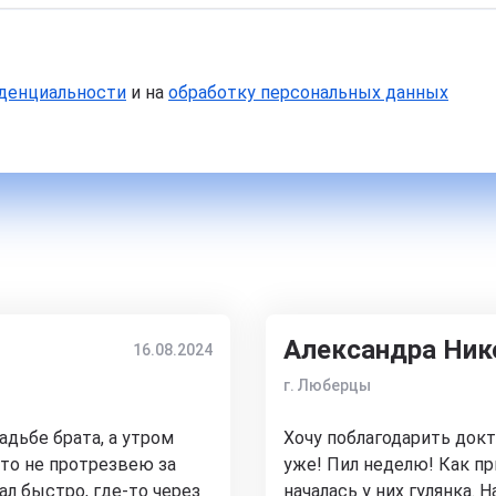
иденциальности
и на
обработку персональных данных
Александра Ник
16.08.2024
г. Люберцы
адьбе брата, а утром
Хочу поблагодарить докт
что не протрезвею за
уже! Пил неделю! Как пр
ал быстро, где-то через
началась у них гулянка. 