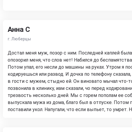
Анна С
г. Люберцы
Достал меня муж, позор с ним. Последней каплей была
опозорил меня, что слов нет! Набился до беспамятства,
Потом упал, его несли до машины на руках. Утром я по
кодируешься или развод. И дочка по телефону сказала,
в гости с мужем, стыдно ей. Он виновато мычал что-т
позвонила в клинику, иам сказали, чо перед кодирова
трезвость несколько дней. Мы с горем пополам ее соб
выпускала мужа из дома, благо был в отпуске. Потом п
поставили укол. Напугали, что если выпьет, то умрет. Н