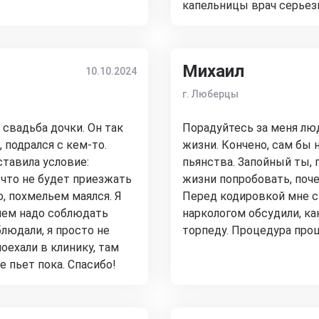
капельницы врач серьезн
Михаил
10.10.2024
г. Люберцы
 свадьба дочки. Он так
Порадуйтесь за меня люд
 подрался с кем-то.
жизни. Кончено, сам бы 
ставила условие:
пьянства. Запойный ты, г
 что не будет приезжать
жизни попробовать, поче
о, похмельем маялся. Я
Перед кодировкой мне ск
нием надо соблюдать
наркологом обсудили, ка
людали, я просто не
торпеду. Процедура прош
оехали в клинику, там
е пьет пока. Спасибо!