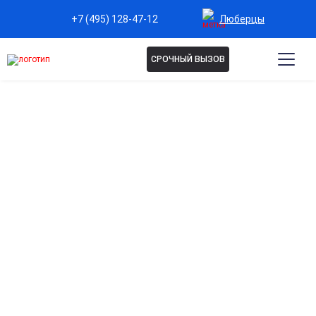
Люберцы
+7 (495) 128-47-12
СРОЧНЫЙ ВЫЗОВ
Капельница Неотон в
Люберцах
Энергетическая поддержка организма
Помогает восполнить силы после стрессов,
переутомления и физических нагрузок.
Восстановление работы нервной системы
Способствует улучшению концентрации и снижению
нервного напряжения.
Поддержка сердечно-сосудистой системы
Укрепляет сосуды, улучшает кровообращение и
способствует нормализации давления.
Комплексное питание клеток
Насыщает организм необходимыми веществами для