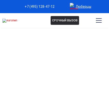
Люберцы
+7 (495) 128-47-12
СРОЧНЫЙ ВЫЗОВ
Капельница Детокс в
Люберцах
Глубокое очищение организма
Выводит токсины, продукты стресса и усталости, улучшая
самочувствие и уровень энергии.
Сияющая и здоровая кожа
Капельница улучшает цвет лица, устраняет тусклость и
придаёт свежий вид.
Мягкий лимфодренажный эффект
Уменьшает отёки, улучшает контур лица и тела, делает
кожу более упругой.
Быстрое восстановление после стресса и
недосыпа