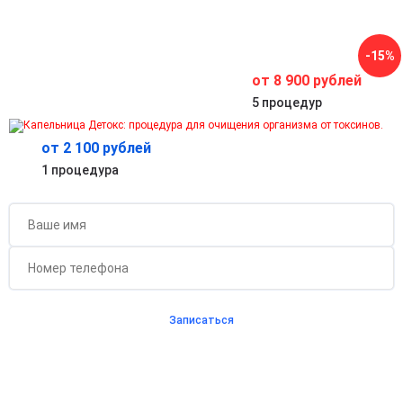
Помогает справиться с переутомлением и повышает
работоспособность.
Антиоксидантная защита и замедление старения
-15%
Активизирует регенерацию кожи, волос и ногтей,
поддерживает здоровье организма на клеточном уровне.
от 8 900 рублей
5 процедур
от 2 100 рублей
Бесплатная консультация для новых клиентов
1 процедура
при проведении процедуры
Записаться
Согласен с
политикой о конфиденциальности
и на
обработку персональных данных
Длительность процедуры — 60 минут