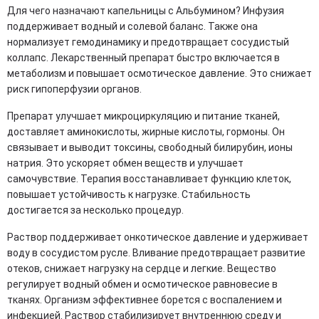
Для чего назначают капельницы с Альбумином? Инфузия
поддерживает водный и солевой баланс. Также она
нормализует гемодинамику и предотвращает сосудистый
коллапс. Лекарственный препарат быстро включается в
метаболизм и повышает осмотическое давление. Это снижает
риск гипоперфузии органов.
Препарат улучшает микроциркуляцию и питание тканей,
доставляет аминокислоты, жирные кислоты, гормоны. Он
связывает и выводит токсины, свободный билирубин, ионы
натрия. Это ускоряет обмен веществ и улучшает
самочувствие. Терапия восстанавливает функцию клеток,
повышает устойчивость к нагрузке. Стабильность
достигается за несколько процедур.
Раствор поддерживает онкотическое давление и удерживает
воду в сосудистом русле. Вливание предотвращает развитие
отеков, снижает нагрузку на сердце и легкие. Вещество
регулирует водный обмен и осмотическое равновесие в
тканях. Организм эффективнее борется с воспалением и
инфекцией. Раствор стабилизирует внутреннюю среду и