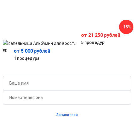
Способствует нормализации артериального давления и
улучшает транспорт питательных веществ в организме.
Комплексная терапия
Часть интенсивной терапии для улучшения общего
состояния и повышения эффективности других
-15%
препаратов.
от 21 250 рублей
5 процедур
от 5 000 рублей
1 процедура
Бесплатная консультация для новых клиентов
при проведении процедуры
Записаться
Согласен с
политикой о конфиденциальности
и на
обработку персональных данных