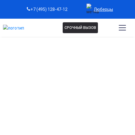
Люберцы
+7 (495) 128-47-12
СРОЧНЫЙ ВЫЗОВ
Капельница Альбумин в
Люберцах
Восстановление объема крови
Помогает при кровопотерях и обезвоживании,
поддерживая работу жизненно важных органов.
Снижение отеков
Регулирует водный баланс, способствует выведению
лишней жидкости и уменьшает отечность тканей.
Поддержка при тяжелых заболеваниях
Применяется при циррозе печени, сепсисе, ожогах и других
состояниях, сопровождающихся потерей белка.
Стабилизация давления и обмена веществ