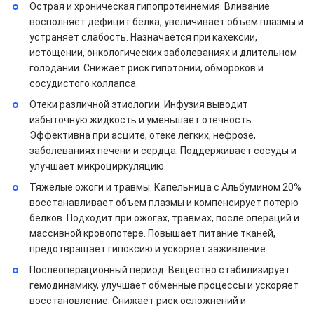
Острая и хроническая гипопротеинемия. Вливание
восполняет дефицит белка, увеличивает объем плазмы и
устраняет слабость. Назначается при кахексии,
истощении, онкологических заболеваниях и длительном
голодании. Снижает риск гипотонии, обмороков и
сосудистого коллапса.
Отеки различной этиологии. Инфузия выводит
избыточную жидкость и уменьшает отечность.
Эффективна при асците, отеке легких, нефрозе,
заболеваниях печени и сердца. Поддерживает сосуды и
улучшает микроциркуляцию.
Тяжелые ожоги и травмы. Капельница с Альбумином 20%
восстанавливает объем плазмы и компенсирует потерю
белков. Подходит при ожогах, травмах, после операций и
массивной кровопотере. Повышает питание тканей,
предотвращает гипоксию и ускоряет заживление.
Послеоперационный период. Вещество стабилизирует
гемодинамику, улучшает обменные процессы и ускоряет
восстановление. Снижает риск осложнений и