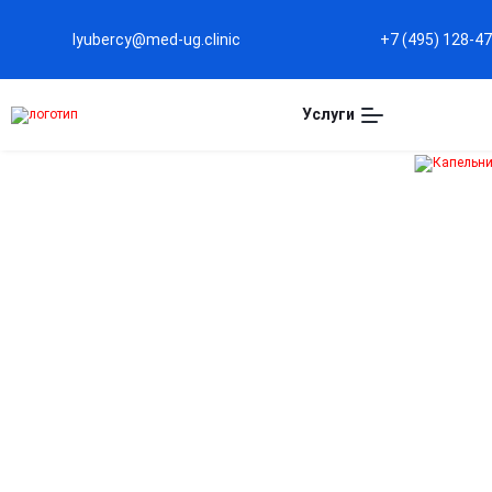
lyubercy@med-ug.clinic
+7 (495) 128-4
Услуги
Капельница Рибоксин
в Люберцах
Повышение энергетического потенциала клеток
Стимулирует процессы синтеза АТФ, обеспечивая
организм энергией для эффективной работы сердца 
мышц.
Поддержка сердечно-сосудистой системы
Улучшает кровообращение, снижает нагрузку на
сердце и способствует восстановлению после