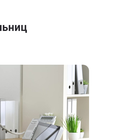
льниц