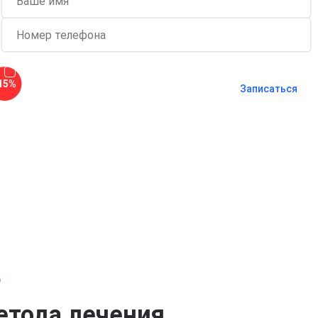
Согласен с
политикой о
15%
конфиденциальности
и на
обработку
Записаться
персональных данных
Длительность процедуры — 60 минут
о
етода лечения