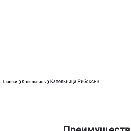
нагрузок или болезней.
Снижение утомляемости и восстановление сил
Ускоряет восстановление организма после стресса,
болезней и интенсивных физических нагрузок.
Комплексная поддержка обмена веществ
Улучшает снабжение тканей кислородом и
питательными веществами.
Безопасное и контролируемое лечение
Подбор дозировки врачом обеспечивает
максимальную эффективность терапии.
Капельница Рибоксин
Главная
Капельницы
Преимущества