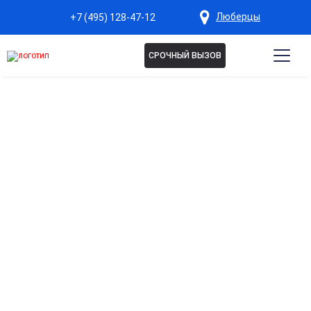
Люберцы
+7 (495) 128-47-12
СРОЧНЫЙ ВЫЗОВ
Капельница Витамины
группы B в Люберцах
Комплексное восстановление нервной системы
Способствует нормализации работы нервных клеток и
уменьшает усталость и раздражительность.
Поддержка обмена веществ и энергии
Обеспечивает быстрый доступ к витаминам, улучшая
энергетический обмен и общее самочувствие.
Укрепление иммунной защиты организма
Помогает поддерживать иммунитет, особенно при
хронической усталости или после болезней.
Быстрое восстановление после стрессов и
перегрузок