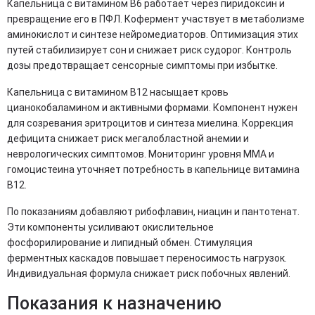
Капельница с витамином B6 работает через пиридоксин и
превращение его в ПФЛ. Кофермент участвует в метаболизме
аминокислот и синтезе нейромедиаторов. Оптимизация этих
путей стабилизирует сон и снижает риск судорог. Контроль
дозы предотвращает сенсорные симптомы при избытке.
Капельница с витамином B12 насыщает кровь
цианокобаламином и активными формами. Компонент нужен
для созревания эритроцитов и синтеза миелина. Коррекция
дефицита снижает риск мегалобластной анемии и
неврологических симптомов. Мониторинг уровня MMA и
гомоцистеина уточняет потребность в капельнице витамина
B12.
По показаниям добавляют рибофлавин, ниацин и пантотенат.
Эти компоненты усиливают окислительное
фосфорилирование и липидный обмен. Стимуляция
ферментных каскадов повышает переносимость нагрузок.
Индивидуальная формула снижает риск побочных явлений.
Показания к назначению